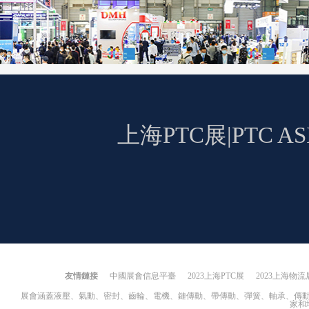
上海PTC展|PTC
友情鏈接
中國展會信息平臺
2023上海PTC展
2023上海物流
展會涵蓋液壓、氣動、密封、齒輪、電機、鏈傳動、帶傳動、彈簧、軸承、傳
家和