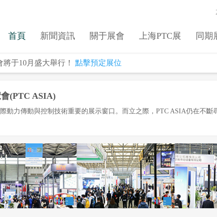
首頁
新聞資訊
關于展會
上海PTC展
同期
覽會將于10月盛大舉行！
點擊預定展位
PTC ASIA)
洲國際動力傳動與控制技術重要的展示窗口。而立之際，PTC ASIA仍