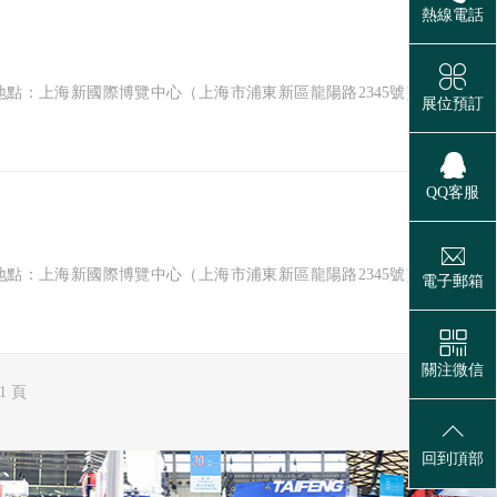
熱線電話
贊(
0
)
27日 地點：上海新國際博覽中心（上海市浦東新區龍陽路2345號） 主辦單
展位預訂
QQ客服
贊(
0
)
27日 地點：上海新國際博覽中心（上海市浦東新區龍陽路2345號） 主辦單
電子郵箱
關注微信
1 頁
回到頂部