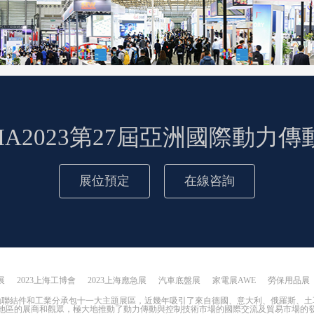
 ASIA2023第27屆亞洲國際動
展位預定
在線咨詢
展
2023上海工博會
2023上海應急展
汽車底盤展
家電展AWE
勞保用品展
動聯結件和工業分承包十一大主題展區，近幾年吸引了來自德國、意大利、俄羅斯、土
地區的展商和觀眾，極大地推動了動力傳動與控制技術市場的國際交流及貿易市場的