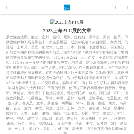
2023上海PTC展的文章
展會涵蓋液壓、氣動、密封、齒輪、電機、鏈傳動、帶傳動、彈簧、軸承、傳
動聯結件和工業分承包十一大主題展區，近幾年吸引了來自德國、意大利、俄
羅斯、土耳其、美國、加拿大、巴西、日本、韓國、印度尼西亞、馬來西亞、
新加坡等國家和地區的展商和觀眾，極大地推動了動力傳動與控制技術市場的
國際交流及貿易市場的發展。 PTC ASIA 2022：三十而立，不負韶華 創辦30年
來，PTC ASIA一直堅持走國際化與專業化的道路，是亞洲國際動力傳動與控制
技術重要的展示窗口。而立之際，PTC ASIA仍在不斷尋求創新，今年主辦方更
是突破傳統的辦展模式，在四天的展期之外推出更多衍生活動與服務，真正把
促進亞洲動力傳動行業交流作為己任，致力于驅動行業的未來發展。 本屆PTC
ASIA推出全新主題——“突破邊界，驅動未來”，旨在以此引領動力傳動行業突
破固有思維的邊界和認知平臺的邊界，使傳統工業行業迸發出新發展、新創
新、新融合。展會吸引了包括賀德克、雅歌輝托斯、哈威、阿托斯、KTR、漢
薩福萊柯思、江蘇恒立、華德、泰豐、圣邦、黎明、上海電氣、太重榆次、煙
臺未來、賽克思、意寧、蘇強格、萬爾福、SEW、國茂、泰隆、東力、南高
齒、倫茨、臺力、中德、興達、金龍、士林、方力、錫安達、特波、舍弗勒、
鐵姆肯、人本、瓦軸、洛軸、環馳、恒工冶金、麥爾、雷勃、億太諾、索諾、
星宇、神馳、紐立得、德氏封、凱銘、優泰科、東山機械、司達行 、埃雷特、
東華、恒久、盛天、德恩精工、黃山中友、持正、中益、歐皮特、SIT、麥高
迪、三力士、奧力孚、久龍、力司百靈、海更斯、西科德在內的近1,500家展
商。