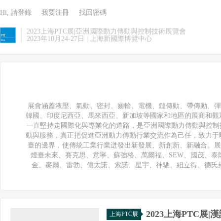
Hi, 請登錄
我要注冊
找回密碼
2023上海PTC展|亞洲國際動力傳動與控制技術展覽會
2023年10月24-27日 | 上海新國際博覽中心
展會涵蓋液壓、氣動、密封、齒輪、電機、鏈傳動、帶傳動、彈
韓國、印度尼西亞、馬來西亞、新加坡等國家和地區的展商和觀眾，極大
一直堅持走國際化與專業化的道路，是亞洲國際動力傳動與控制技
動與服務，真正把促進亞洲動力傳動行業交流作為己任，致力于驅動
臺的邊界，使傳統工業行業迸發出新發展、新創新、新融合。展
煙臺未來、賽克思、意寧、蘇強格、萬爾福、SEW、國茂、
金、麥爾、雷勃、億太諾、索諾、星宇、神馳、紐立得、德氏封
2023上海PTC展
上海PTC展