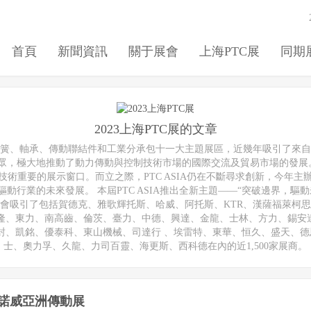
首頁
新聞資訊
關于展會
上海PTC展
同期
2023上海PTC展的文章
簧、軸承、傳動聯結件和工業分承包十一大主題展區，近幾年吸引了來
地推動了動力傳動與控制技術市場的國際交流及貿易市場的發展。 PTC AS
術重要的展示窗口。而立之際，PTC ASIA仍在不斷尋求創新，今年
行業的未來發展。 本屆PTC ASIA推出全新主題——“突破邊界，
會吸引了包括賀德克、雅歌輝托斯、哈威、阿托斯、KTR、漢薩福萊柯
泰隆、東力、南高齒、倫茨、臺力、中德、興達、金龍、士林、方力、錫安
、凱銘、優泰科、東山機械、司達行 、埃雷特、東華、恒久、盛天、德
士、奧力孚、久龍、力司百靈、海更斯、西科德在內的近1,500家展商。
|漢諾威亞洲傳動展