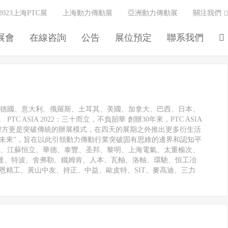
2023上海PTC展
上海動力傳動展
亞洲動力傳動展
關注我們
展會
在線咨詢
公告
展位預定
聯系我們
自德國、意大利、俄羅斯、土耳其、美國、加拿大、巴西、日本、
IA 2022：三十而立，不負韶華 創辦30年來，PTC ASIA
主辦方更是突破傳統的辦展模式，在四天的展期之外推出更多衍生活
驅動未來”，旨在以此引領動力傳動行業突破固有思維的邊界和認知平
思、江蘇恒立、華德、泰豐、圣邦、黎明、上海電氣、太重榆次、
達、特波、舍弗勒、鐵姆肯、人本、瓦軸、洛軸、環馳、恒工冶
恩精工、黃山中友、持正、中益、歐皮特、SIT、麥高迪、三力