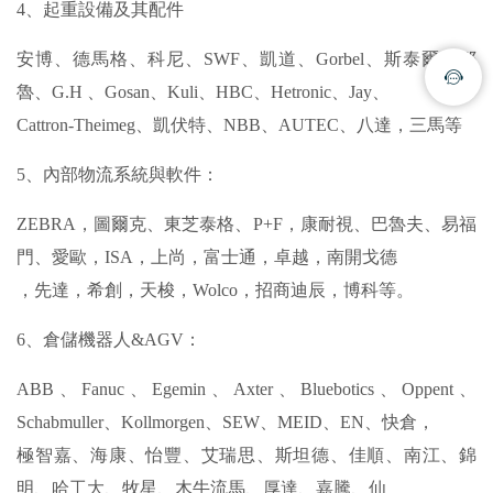
4、起重設備及其配件
安博、德馬格、科尼、SWF、凱道、Gorbel、斯泰爾、耶
魯、G.H 、Gosan、Kuli、HBC、Hetronic、Jay、
Cattron-Theimeg、凱伏特、NBB、AUTEC、八達，三馬等
5、內部物流系統與軟件：
ZEBRA，圖爾克、東芝泰格、P+F，康耐視、巴魯夫、易福
門、愛歐，ISA，上尚，富士通，卓越，南開戈德
，先達，希創，天梭，Wolco，招商迪辰，博科等。
6、倉儲機器人&AGV：
ABB、Fanuc、Egemin、Axter、Bluebotics、Oppent、
Schabmuller、Kollmorgen、SEW、MEID、EN、快倉，
極智嘉、海康、怡豐、艾瑞思、斯坦德、佳順、南江、錦
明、哈工大、牧星、木牛流馬、厚達、嘉騰、仙