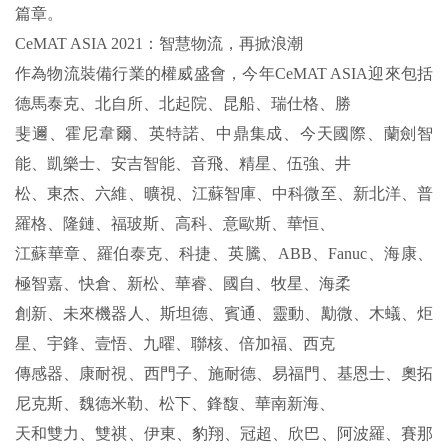
篇章。
CeMAT ASIA 2021：智慧物流，再掀浪潮
作為物流裝備行業的權威盛會，今年CeMAT ASIA迎來包括
德馬泰克、北自所、北起院、昆船、瑞仕格、勝
斐邇、霍尼韋爾、英特諾、中鼎集成、今天國際、蘭劍智
能、凱樂士、安吉智能、音飛、精星、伍強、井
松、東杰、六維、曠視、江蘇智庫、中科微至、新北洋、普
羅格、隆鏈、福玻斯、高科、意歐斯、華恒、
江蘇華章、羅伯泰克、科捷、英騰、ABB、Fanuc、海康、
極智嘉、快倉、新松、華睿、國自、牧星、海柔
創新、未來機器人、斯坦德、賓通、靈動、勱微、木蟻、炬
星、宇鋒、壹悟、九曜、聯核、倍加福、西克
傳感器、康耐視、西門子、施耐德、易福門、基恩士、奧拓
尼克斯、魏德米勒、松下、鋒馥、華南新海、
天和雙力、雙祺、伊東、豹翔、冠超、欣巴、阿波羅、賽那