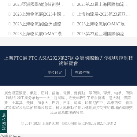
2023亞洲國際物流技術與運輸系統展覽會/上海物流展(CeMAT ASIA)
2023第23屆上海國際物流技術與運輸系統展覽會
2023上海物流展|2023中國物流倉儲展
上海物流展-2023第23屆亞洲國際物流技術與運輸系統展覽會 CeMAT ASIA
2023上海物流展|亞洲國際物流技術與運輸系統展覽會
2023上海物流展CeMAT展位詳情
2023上海物流展CeMAT|漢諾威上海物流倉儲博覽會
2023第23屆亞洲國際物流技術與運輸系統展覽會(CeMAT?ASIA)
上海PTC展|PTC ASIA2023第27屆亞洲國際動力傳動與控制技
術展覽會
展位預定
在線咨詢
展會涵蓋液壓、氣動、密封、齒輪、電機、鏈傳動、帶傳動、彈簧、軸承、傳動
聯結件和工業分承包十一大主題展區，近幾年吸引了來自德國、意大利、俄羅
斯、土耳其、美國、加拿大、巴西、日本、韓國、印度尼西亞、馬來西亞、新加
坡等國家和地區的展商和觀眾，極大地推動了動力傳動與控制技術市場的國際交
流及貿易市場的發展。
展
位
© 2017-2023
上海PTC展
網站地圖
滬ICP備2021022462號-2
預
定
色中色board