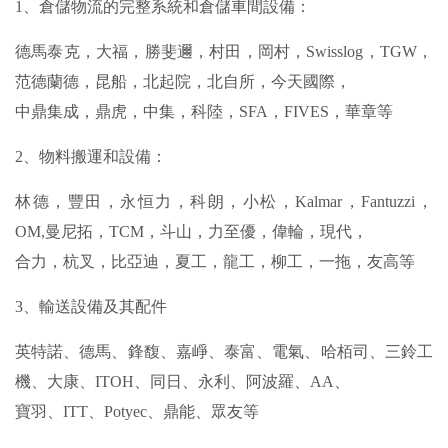
1、倉儲物流的完整系統和倉儲車間設備：
德馬泰克，大福，勝斐邇，村田，岡村，Swisslog，TGW，
范德蘭德，昆船，北起院，北自所，今天國際，
中鼎集成，鼎虎，中集，科陸，SFA，FIVES，華章等
2、物料搬運和設備：
林德，豐田，永恒力，科朗，小松，Kalmar，Fantuzzi，
OM,曼尼拓，TCM，斗山，力至優，偉輪，現代，
合力，杭叉，比亞迪，夏工，龍工，柳工，一拖，友高等
3、輸送設備及其配件
英特諾、德馬、鋒馥、嘉崢、泰富、電氣、哈栢司、三鈴工
機、大康、ITOH、同日、永利、阿波羅、AA、
寶羽、ITT、Potyec、鼎能、眾友等