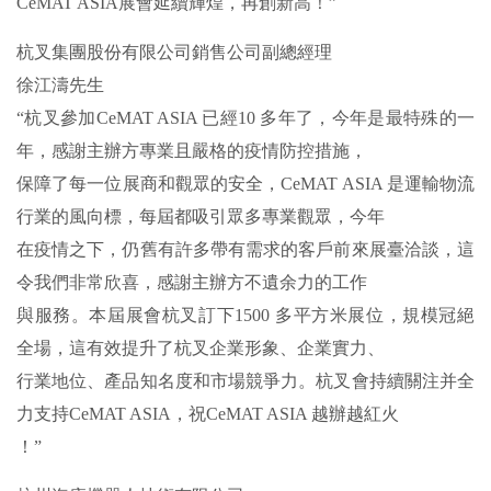
CeMAT ASIA展會延續輝煌，再創新高！”
杭叉集團股份有限公司銷售公司副總經理
徐江濤先生
“杭叉參加CeMAT ASIA 已經10 多年了，今年是最特殊的一
年，感謝主辦方專業且嚴格的疫情防控措施，
保障了每一位展商和觀眾的安全，CeMAT ASIA 是運輸物流
行業的風向標，每屆都吸引眾多專業觀眾，今年
在疫情之下，仍舊有許多帶有需求的客戶前來展臺洽談，這
令我們非常欣喜，感謝主辦方不遺余力的工作
與服務。本屆展會杭叉訂下1500 多平方米展位，規模冠絕
全場，這有效提升了杭叉企業形象、企業實力、
行業地位、產品知名度和市場競爭力。杭叉會持續關注并全
力支持CeMAT ASIA，祝CeMAT ASIA 越辦越紅火
！”