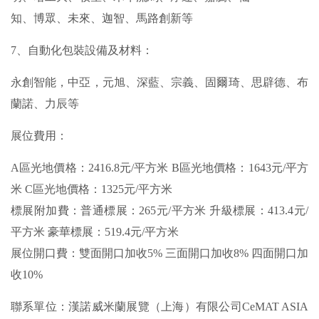
知、博眾、未來、迦智、馬路創新等
7、自動化包裝設備及材料：
永創智能，中亞，元旭、深藍、宗義、固爾琦、思辟德、布
蘭諾、力辰等
展位費用：
A區光地價格：2416.8元/平方米 B區光地價格：1643元/平方
米 C區光地價格：1325元/平方米
標展附加費：普通標展：265元/平方米 升級標展：413.4元/
平方米 豪華標展：519.4元/平方米
展位開口費：雙面開口加收5% 三面開口加收8% 四面開口加
收10%
聯系單位：漢諾威米蘭展覽（上海）有限公司CeMAT ASIA