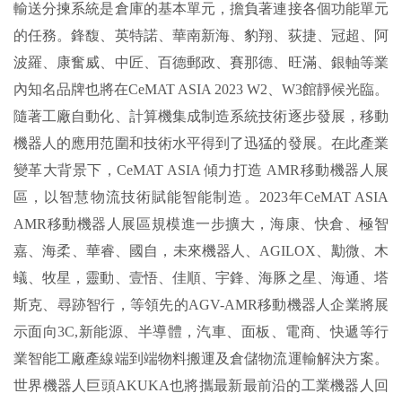
輸送分揀系統是倉庫的基本單元，擔負著連接各個功能單元
的任務。鋒馥、英特諾、華南新海、豹翔、荻捷、冠超、阿
波羅、康奮威、中匠、百德郵政、賽那德、旺滿、銀軸等業
內知名品牌也將在CeMAT ASIA 2023 W2、W3館靜候光臨。
隨著工廠自動化、計算機集成制造系統技術逐步發展，移動
機器人的應用范圍和技術水平得到了迅猛的發展。在此產業
變革大背景下，CeMAT ASIA 傾力打造 AMR移動機器人展
區，以智慧物流技術賦能智能制造。2023年CeMAT ASIA
AMR移動機器人展區規模進一步擴大，海康、快倉、極智
嘉、海柔、華睿、國自，未來機器人、AGILOX、勱微、木
蟻、牧星，靈動、壹悟、佳順、宇鋒、海豚之星、海通、塔
斯克、尋跡智行，等領先的AGV-AMR移動機器人企業將展
示面向3C,新能源、半導體，汽車、面板、電商、快遞等行
業智能工廠產線端到端物料搬運及倉儲物流運輸解決方案。
世界機器人巨頭AKUKA也將攜最新最前沿的工業機器人回