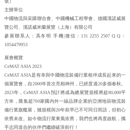
號）
主辦單位
中國物流與采購聯合會、中國機械工程學會、德國漢諾威展
覽公司、漢諾威米蘭展覽（上海）有限公司
參展聯系人：馮冬明 手機|微信：131 2255 2507 Q Q：
1054479953
展會概覽
CeMAT ASIA 2023
CeMAT ASIA是有幸與中國物流裝備行業相伴成長起來的一
個展覽會，自2000年首次亮相神州，已經度過20多個春秋。
2023年，CeMAT ASIA預計將成為總展覽規模將超80,000平
方米，匯集超700家國內外一線品牌企業的亞洲地區物流裝
備行業旗艦展，雖規模與20年前早已不可同日而語，但初心
依舊未改。如今物流行業東風依舊，我們也將再度啟航，攜
手志同道合的伙伴們繼續破浪前行！