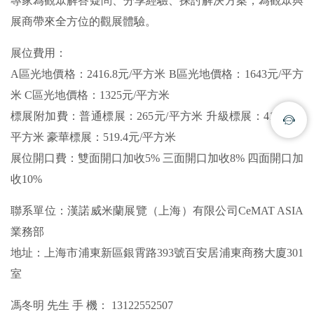
專家為觀眾解答疑問、分享經驗、探討解決方案，為觀眾與
展商帶來全方位的觀展體驗。
展位費用：
A區光地價格：2416.8元/平方米 B區光地價格：1643元/平方
米 C區光地價格：1325元/平方米
標展附加費：普通標展：265元/平方米 升級標展：413.4元/
平方米 豪華標展：519.4元/平方米
展位開口費：雙面開口加收5% 三面開口加收8% 四面開口加
收10%
聯系單位：漢諾威米蘭展覽（上海）有限公司CeMAT ASIA
業務部
地址：上海市浦東新區銀霄路393號百安居浦東商務大廈301
室
馮冬明 先生 手 機： 13122552507