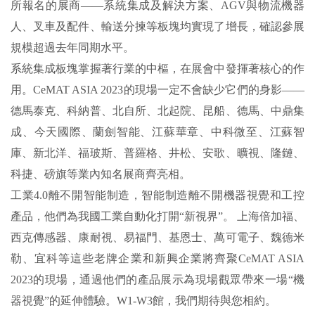
所報名的展商——系統集成及解決方案、AGV與物流機器
人、叉車及配件、輸送分揀等板塊均實現了增長，確認參展
規模超過去年同期水平。
系統集成板塊掌握著行業的中樞，在展會中發揮著核心的作
用。CeMAT ASIA 2023的現場一定不會缺少它們的身影——
德馬泰克、科納普、北自所、北起院、昆船、德馬、中鼎集
成、今天國際、蘭劍智能、江蘇華章、中科微至、江蘇智
庫、新北洋、福玻斯、普羅格、井松、安歌、曠視、隆鏈、
科捷、磅旗等業內知名展商齊亮相。
工業4.0離不開智能制造，智能制造離不開機器視覺和工控
產品，他們為我國工業自動化打開“新視界”。 上海倍加福、
西克傳感器、康耐視、易福門、基恩士、萬可電子、魏德米
勒、宜科等這些老牌企業和新興企業將齊聚CeMAT ASIA
2023的現場，通過他們的產品展示為現場觀眾帶來一場“機
器視覺”的延伸體驗。W1-W3館，我們期待與您相約。