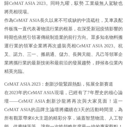
歸CeMAT ASIA 2023。同時九曜，馭勢 工業級無人駕駛也
將亮相現場。
作為CeMAT ASIA長久以來不可或缺的中流砥柱，叉車及配
件板塊一直代表著物流行業的根基，在深受新冠疫情影響的
時期也依然引領著傳統制造業的前行方向。眾多知名物料搬
運行業的領軍企業將再次盛裝亮相CeMAT ASIA 2023。杭
叉、諾力、三一、搬易通、儲力、長興天能、凡己等領軍企
業將攜行業的最新技術和最前沿的發展趨勢，靜候各位業內
精英光臨。
CeMAT ASIA 2023：創新沙龍緊跟熱點，拓展全新賽道
在2023年的CeMAT ASIA現場，已經有了7年歷史的核心論
壇——CeMAT ASIA創新沙龍將再次與大家見面！這一
CeMAT ASIA的品牌主論壇將繼續在3天的活動時間里，為
所有觀眾帶來6大主題的精彩分享，涵蓋智慧物流、人工智
能、供應鏈等等，讓您一次性領略年度最一線的專家觀點！