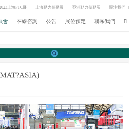
2023上海PTC展
上海動力傳動展
亞洲動力傳動展
關注我們
展會
在線咨詢
公告
展位預定
聯系我們
T?ASIA)