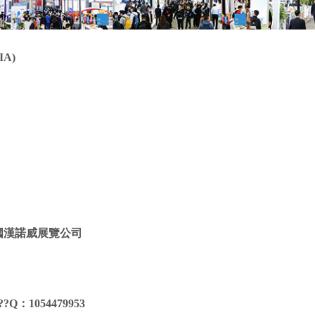
A)
）
國漢諾威展覽公司
Q：1054479953