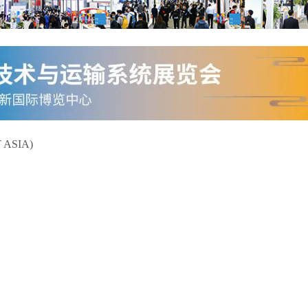
SIA)
）