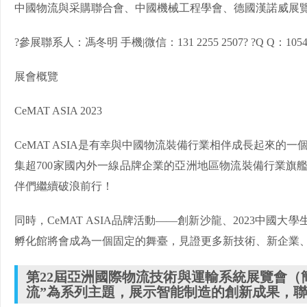
中國物流與采購聯合會、中國機械工程學會、德國漢諾威展
?參展聯系人：馮冬明 手機|微信：131 2255 2507? ?Q Q：10544
展會概覽
CeMAT ASIA 2023
CeMAT ASIA是有幸與中國物流裝備行業相伴成長起來的一個展
集超700家國內外一線品牌企業的亞洲地區物流裝備行業旗
伴們繼續破浪前行！
同時，CeMAT ASIA品牌活動——創新沙龍、2023中國
孵化館將會成為一個固定的舞臺，見證更多新技術、新企業
第22屆亞洲國際物流技術與運輸系統展覽會（簡
流”為系列主題，展示智能制造的創新成果，