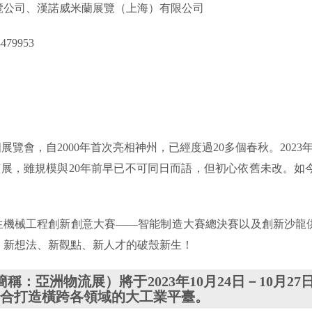
覽公司、漢諾威米蘭展覽（上海）有限公司
79953
覽會，自2000年首次亮相神州，已經度過20多個春秋。2023年，
艦展，雖規模與20年前早已不可同日而語，但初心依舊未改。
大學生機械工程創新創意大賽——智能制造大賽總決賽以及創新沙龍供應鏈
、新想法、新觀點、新人才的破殼新生！
稱：亞洲物流展）將于2023年10月24日－10月
聯合打造橫跨各領域的大工業平臺。