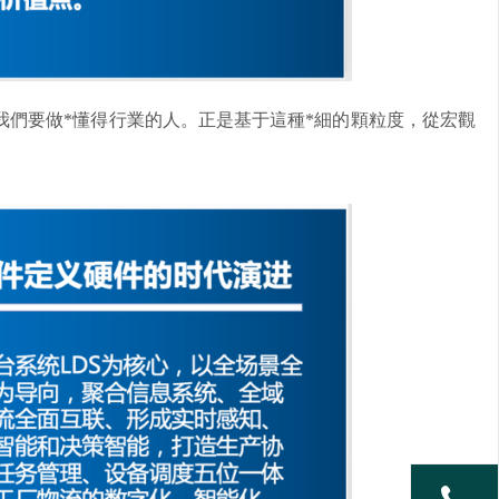
們要做*懂得行業的人。正是基于這種*細的顆粒度，從宏觀