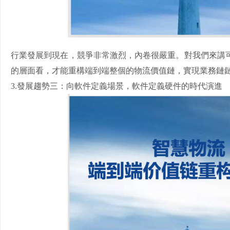
行業發展到現在，競爭非常激烈，內卷很嚴重。對我們來講
的層面看，才能重構端到端整個的物流價值鏈，實現業務鏈
3.發展趨勢三：向軟件定義場景，軟件定義硬件的時代演進