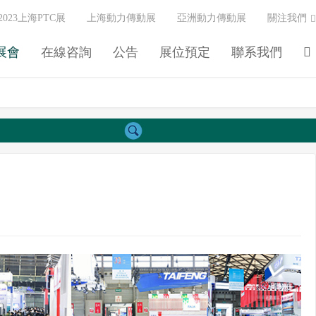
2023上海PTC展
上海動力傳動展
亞洲動力傳動展
關注我們
展會
在線咨詢
公告
展位預定
聯系我們